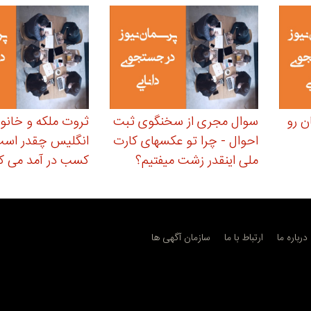
ن رو
سوال مجری از سخنگوی ثبت
ثروت ملکه و خانو
احوال - چرا تو عکسهای کارت
انگلیس چقدر است؟
ملی اینقدر زشت میفتیم؟
کسب در آمد می کن
درباره ما
ارتباط با ما
سازمان آگهی ها