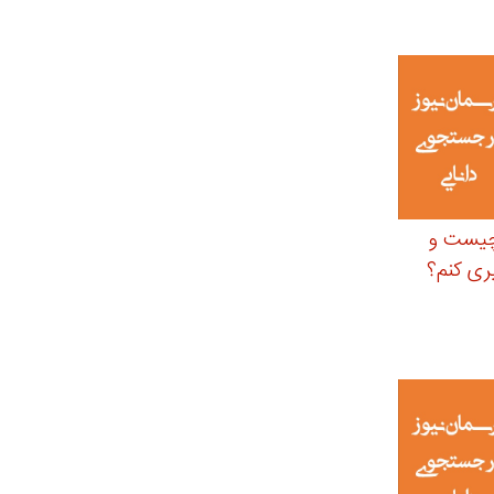
 چیست و
ری کنم؟