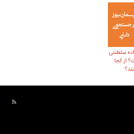
اده سلطنتی
 از کجا
ند؟