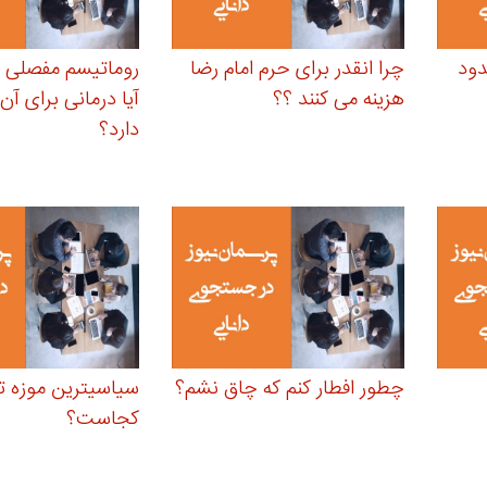
دود
چرا انقدر برای حرم امام رضا
روماتیسم مفصلی
هزینه می کنند ؟؟
آیا درمانی برای آ
دارد؟
چطور افطار کنم که چاق نشم؟
سیاسیترین موزه ت
کجاست؟