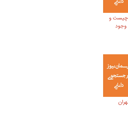
 چیست و
ن وجود
هران