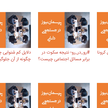
کرونا
#رو_در_رو؛ نتیجه سکوت در
دلایل کم شنوایی
برابر مسائل اجتماعی چیست؟
چگونه از آن جلوگی