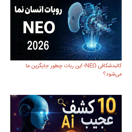
کالبدشکافی NEO؛ این ربات چطور جایگزین ما
می‌شود؟