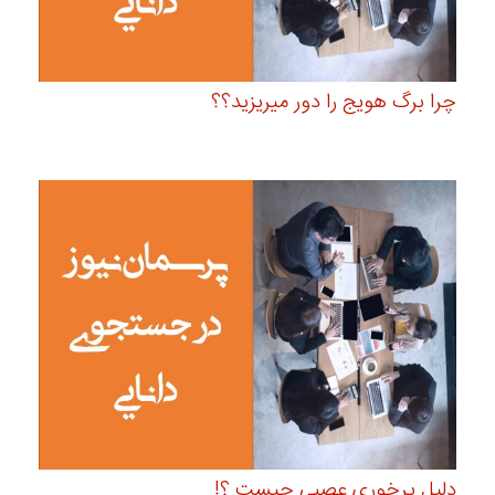
چرا برگ هویج را دور میریزید؟؟
دلیل پرخوری عصبی چیست ؟!