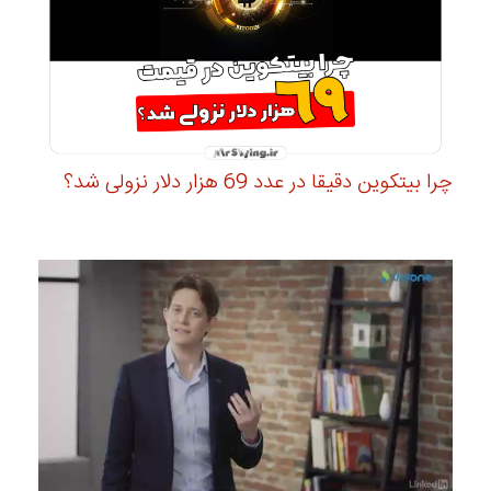
چرا بیتکوین دقیقا در عدد 69 هزار دلار نزولی شد؟