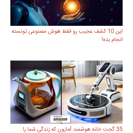
این 10 کشف عجیب رو فقط هوش مصنوعی تونسته
انجام بده!
35 گجت خانه هوشمند آمازون که زندگی شما را